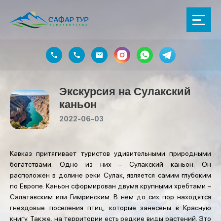
Экскурсия на Сулакский
каньон
2022-06-03
Кавказ притягивает туристов удивительными природными
богатствами. Одно из них – Сулакский каньон. Он
расположен в долине реки Сулак, является самим глубоким
по Европе. Каньон сформирован двумя крупными хребтами –
Салатавским или Гимринским. В нем до сих пор находятся
гнездовые поселения птиц, которые занесены в Красную
книгу. Также, на территории есть редкие виды растений. Это