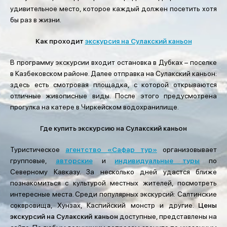
удивительное место, которое каждый должен посетить хотя
бы раз в жизни.
Как проходит
экскурсия на Сулакский каньон
В программу экскурсии входит остановка в Дубках – поселке
в Казбековском районе. Далее отправка на Сулакский каньон:
здесь есть смотровая площадка, с которой открываются
отличные живописные виды. После этого предусмотрена
прогулка на катере в Чиркейском водохранилище.
Где купить экскурсию на Сулакский каньон
Туристическое
агентство «Сафар тур»
организовывает
групповые,
авторские
и
индивидуальные туры
по
Северному Кавказу. За несколько дней удастся ближе
познакомиться с культурой местных жителей, посмотреть
интересные места. Среди популярных экскурсий: Салтинские
соквровища, Хунзах, Каспийский монстр и другие.
Цены
экскурсий на Сулакский каньон
доступные, представлены на