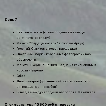
День 7
Завтрак в отеле (время подъема и выезда
регулируется гидом)
Мечеть "Сердце матери" в городе Аргун)
Грозный-Сити (смотровая площадка)
Цветочный парк – красочные фотографии вам
обеспечены.
Мечеть «Сердце Чечни» - одна из крупнейших в
России и Европе
Обед
Дельфинарий (грозненский зоопарк или парк
аттракционов- на выбор)
Выезд в международный аэропорт г. Махачкала
Стоимость тура 40 500 руб с человека