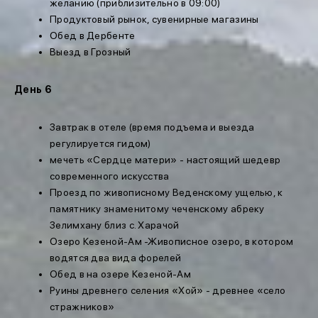
желанию (приблизительно в 09:00)
Продуктовый рынок, сувенирные магазины
Обед в Дербенте
Выезд в Грозный
День 6
Завтрак в отеле (время подъема и выезда
регулируется гидом)
мечеть «Сердце матери» - настоящий шедевр
современного искусства
Проезд по живописному Веденскому ущелью, к
памятнику знаменитому чеченскому абреку
Зелимхану близ с. Харачой
Озеро Кезеной-Ам -Живописное озеро, в котором
водятся два вида форелей
Обед в на озере Кезеной-Ам
Руины древнего селения «Хой» - древнее «село
стражников»