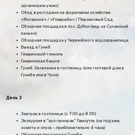
организуем ужин)
Обед в ресторане на форелевом хозяйстве
«Янтарное» / «Главрыба» / Персиковый Сад
Обзорная площадка в пос. Дубки (вид на Сулакский
каньон)
Обзорная площадка у Чиркейского водохранилища
Выезд в Гуниб
Гимринский тоннель
Гимринская башня
Гуниб. Заселение в гостиницу. (или гостевой дом в
Гунибе или в Чохе)
День 3
Завтрак в гостинице (с 7.00 до 8.00)
Экскурсия в "аул-призрак" Гамсутль (на подъем,
осмотр и спуск – приблизительно 4 часа)
Обзорная площадка в Гунибе