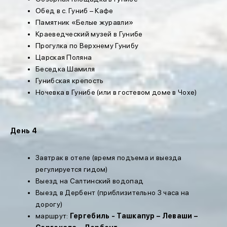
Обед в с. Гуниб – Кафе
Памятник «Белые журавли»
Краеведческий музей в Гунибе
Прогулка по Верхнему Гунибу
Царская Поляна
Беседка Шамиля
Гунибская крепость
Ночевка в Гунибе (или в гостевом доме в Чохе)
День 4
Завтрак в отеле (время подъема и выезда
регулируется гидом)
Выезд на Салтинский водопад
Выезд в Дербент (приблизительно 3 часа на
дорогу)
маршрут:
Гергебиль - Ташкапур – Леваши –